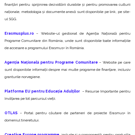
finanțări pentru sprijinirea dezvoltării durabile și pentru promovarea culturii
naționale, metodologia și documente anexă sunt disponibile pe link, pe site-
ul SGG.
Erasmusplus.ro
– Website-ul gestionat de Agenția Națională pentru
Programe Comunitare din România, unde sunt disponibile toate informațiile
de accesare a programului Erasmus+ în România.
Agenția Națională pentru Programe Comunitare
– Website pe care
sunt disponibile informații despre mai multe programe de finanțare, inclusiv
granturile norvegiene.
Platforma EU pentru Educația Adulților
– Resurse Importante pentru
învățarea pe tot parcursul vieții.
OTLAS
– Portal pentru căutare de parteneri de proiecte Erasmus+ în
domeniul tineretului.
Creative Europe programme
, include și o componentă pentru producția