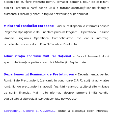
disponibile, cu filtre avansate pentru tematici, domenii, tipuri de solicitanți
eligibili, oferind o hartă foarte utilă a tuturor oportunițăților de finanțare
existente. Precum și oportunități de networking și parteneriat.
Ministerul Fondurilor Europene
– aici sunt disponibile informații despre
Programe Operaționale de Finanțare precum Programul Operațional Resurse
Umane, Programul Operațional Competitivitate, etc, dar și informații
actualizate despre viitorul Plan Național de Reziliență.
Administrația Fondului Cultural Național
– Fondul lansează două
apeluri de finanțare pe fiecare an, la 1 Martie și 1 Septembrie.
Departamentul Românilor de Pretutindeni
– Departamentul pentru
Românii de Pretutindeni, (denumit în continuare D.R.P), sprijină activitatea
românilor de pretutindeni și acordă finanţări nerambursabile şi alte mijloace
de sprijin financiar. Mai multe informații despre termene limită, condiții
eligibilitate și alte detalii, sunt disponibile pe website.
Secretariatul General al Guvernului
pune la dispoziția celor interesați,