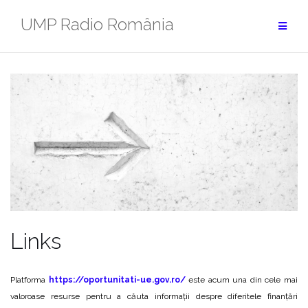
Skip
UMP Radio România
to
content
Links
Platforma
https://oportunitati-ue.gov.ro/
este acum una din cele mai
valoroase resurse pentru a căuta informații despre diferitele finanțări