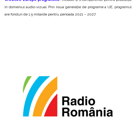
în domeniul audio-vizual. Prin noua generație de programe a UE, programul
are fonduri de 1.5 miliarde pentru perioada 2021 – 2027.