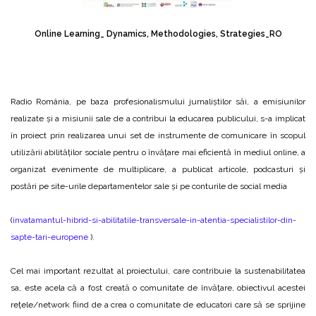
Online Learning_ Dynamics, Methodologies, Strategies_RO
Radio România, pe baza profesionalismului jurnaliștilor săi, a emisiunilor
realizate și a misiunii sale de a contribui la educarea publicului, s-a implicat
în proiect prin realizarea unui set de instrumente de comunicare în scopul
utilizării abilităților sociale pentru o învățare mai eficientă în mediul online, a
organizat evenimente de multiplicare, a publicat articole, podcasturi și
postări pe site-urile departamentelor sale și pe conturile de social media
(
invatamantul-hibrid-si-abilitatile-transversale-in-atentia-specialistilor-din-
sapte-tari-europene
).
Cel mai important rezultat al proiectului, care contribuie la sustenabilitatea
sa, este acela că a fost creată o comunitate de învățare, obiectivul acestei
rețele/network fiind de a crea o comunitate de educatori care să se sprijine