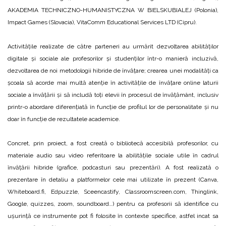
AKADEMIA TECHNICZNO-HUMANISTYCZNA W BIELSKUBIALEJ (Polonia),
Impact Games (Slovacia), VitaComm Educational Services LTD (Cipru).
Activitățile realizate de către parteneri au urmărit dezvoltarea abilităților
digitale și sociale ale profesorilor și studenților într-o manieră incluzivă,
dezvoltarea de noi metodologii hibride de învățare; crearea unei modalități ca
școala să acorde mai multă atenție în activitățile de învățare online laturii
sociale a învățării și să includă toți elevii în procesul de învățământ, inclusiv
printr-o abordare diferențiată în funcție de profilul lor de personalitate și nu
doar în funcție de rezultatele academice.
Concret, prin proiect, a fost creată o bibliotecă accesibilă profesorilor, cu
materiale audio sau video referitoare la abilitățile sociale utile în cadrul
învățării hibride (grafice, podcasturi sau prezentări). A fost realizată o
prezentare în detaliu a platformelor cele mai utilizate în prezent (Canva,
Whiteboard.fi, Edpuzzle, Sceencastify, Classroomscreen.com, Thinglink,
Google, quizzes, zoom, soundboard…) pentru ca profesorii să identifice cu
ușurință ce instrumente pot fi folosite în contexte specifice, astfel incat sa